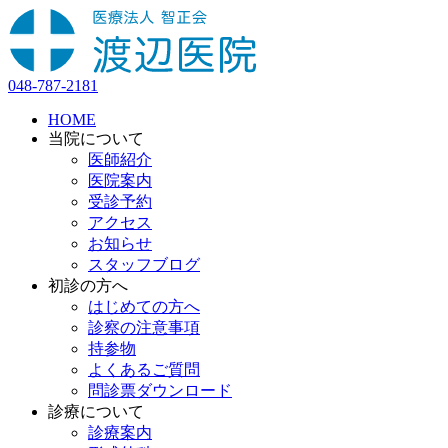
048-787-2181
HOME
当院について
医師紹介
医院案内
受診予約
アクセス
お知らせ
スタッフブログ
初診の方へ
はじめての方へ
診察の注意事項
持参物
よくあるご質問
問診票ダウンロード
診療について
診療案内