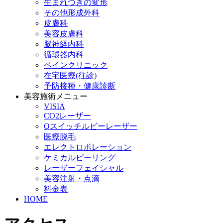
生まれつきの変形
その他形成外科
皮膚科
美容皮膚科
脳神経内科
循環器内科
ペインクリニック
在宅医療(往診)
予防接種・健康診断
美容施術メニュー
VISIA
CO2レーザー
Qスイッチルビーレーザー
医療脱毛
エレクトロポレーション
ケミカルピーリング
レーザーフェイシャル
美容注射・点滴
料金表
HOME