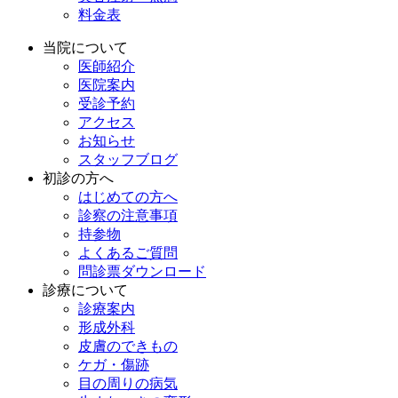
料金表
当院について
医師紹介
医院案内
受診予約
アクセス
お知らせ
スタッフブログ
初診の方へ
はじめての方へ
診察の注意事項
持参物
よくあるご質問
問診票ダウンロード
診療について
診療案内
形成外科
皮膚のできもの
ケガ・傷跡
目の周りの病気