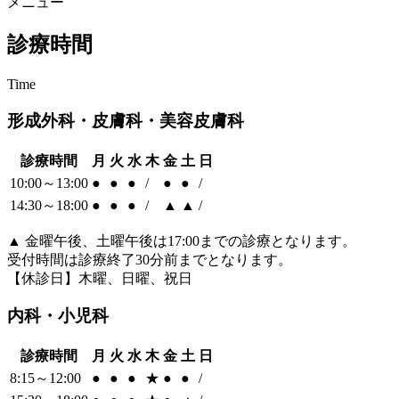
メニュー
診療時間
Time
形成外科・皮膚科・美容皮膚科
診療時間
月
火
水
木
金
土
日
10:00～13:00
●
●
●
/
●
●
/
14:30～18:00
●
●
●
/
▲
▲
/
▲
金曜午後、土曜午後は17:00までの診療となります。
受付時間は診療終了30分前までとなります。
【休診日】木曜、日曜、祝日
内科・小児科
診療時間
月
火
水
木
金
土
日
8:15～12:00
●
●
●
★
●
●
/