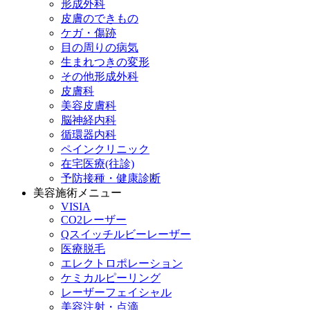
形成外科
皮膚のできもの
ケガ・傷跡
目の周りの病気
生まれつきの変形
その他形成外科
皮膚科
美容皮膚科
脳神経内科
循環器内科
ペインクリニック
在宅医療(往診)
予防接種・健康診断
美容施術メニュー
VISIA
CO2レーザー
Qスイッチルビーレーザー
医療脱毛
エレクトロポレーション
ケミカルピーリング
レーザーフェイシャル
美容注射・点滴