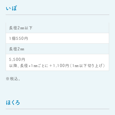
いぼ
長径2㎜以下
1個550円
長径2㎜
5,500円
以降、長径+1㎜ごとに＋1,100円（1㎜以下切り上げ）
※税込。
ほくろ