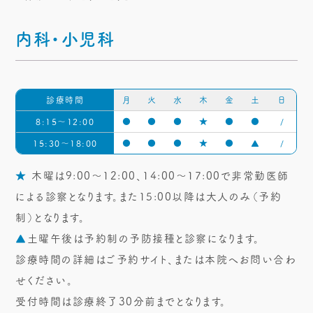
内科・小児科
診療時間
月
火
水
木
金
土
日
8:15～12:00
●
●
●
★
●
●
/
15:30～18:00
●
●
●
★
●
▲
/
★
木曜は9:00～12:00、14:00～17:00で非常勤医師
による診察となります。また15:00以降は大人のみ（予約
制）となります。
▲
土曜午後は予約制の予防接種と診察になります。
診療時間の詳細はご予約サイト、または本院へお問い合わ
せください。
受付時間は診療終了30分前までとなります。