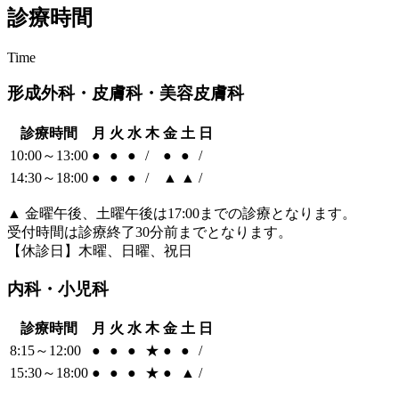
診療時間
Time
形成外科・皮膚科・美容皮膚科
診療時間
月
火
水
木
金
土
日
10:00～13:00
●
●
●
/
●
●
/
14:30～18:00
●
●
●
/
▲
▲
/
▲
金曜午後、土曜午後は17:00までの診療となります。
受付時間は診療終了30分前までとなります。
【休診日】木曜、日曜、祝日
内科・小児科
診療時間
月
火
水
木
金
土
日
8:15～12:00
●
●
●
★
●
●
/
15:30～18:00
●
●
●
★
●
▲
/