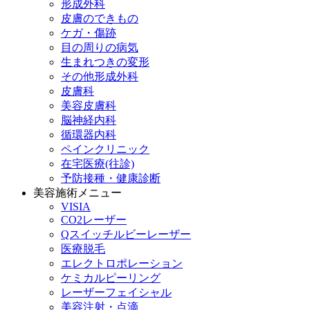
形成外科
皮膚のできもの
ケガ・傷跡
目の周りの病気
生まれつきの変形
その他形成外科
皮膚科
美容皮膚科
脳神経内科
循環器内科
ペインクリニック
在宅医療(往診)
予防接種・健康診断
美容施術メニュー
VISIA
CO2レーザー
Qスイッチルビーレーザー
医療脱毛
エレクトロポレーション
ケミカルピーリング
レーザーフェイシャル
美容注射・点滴