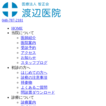
048-787-2181
HOME
当院について
医師紹介
医院案内
受診予約
アクセス
お知らせ
スタッフブログ
初診の方へ
はじめての方へ
診察の注意事項
持参物
よくあるご質問
問診票ダウンロード
診療について
診療案内