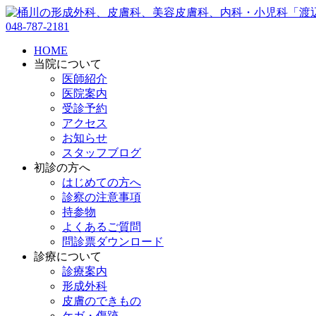
048-787-2181
HOME
当院について
医師紹介
医院案内
受診予約
アクセス
お知らせ
スタッフブログ
初診の方へ
はじめての方へ
診察の注意事項
持参物
よくあるご質問
問診票ダウンロード
診療について
診療案内
形成外科
皮膚のできもの
ケガ・傷跡