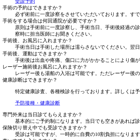
受診予約
手術の予約はできますか？
必ず術前に一度診察をさせていただいております。すで
手術をする場合は何回通院が必要ですか？
原則は手術前に一度診察し、手術当日、手術後経過の診
察時に担当医師にお聞きください。
手術後、お風呂に入れますか？
手術当日は手術した場所は濡らさないでください。翌日
手術後、運動はできますか？
手術後は出血や疼痛、傷口に力がかかることにより傷が
レーザー施術後お風呂に入れますか？
レーザー後も湯船の入浴は可能です。ただレーザー後の
健康診断はできますか？
特定健康診査、各種検診を行っております。詳しくは予
予防接種・健康診断
専門外来は当日診てもらえますか？
基本的にご予約制になります。当日でも空きがあれば診
保険切り替え中でも受診できますか？
受診は可能ですが、一時的に自費の10割負担になりま