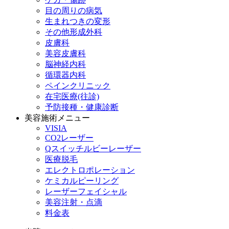
目の周りの病気
生まれつきの変形
その他形成外科
皮膚科
美容皮膚科
脳神経内科
循環器内科
ペインクリニック
在宅医療(往診)
予防接種・健康診断
美容施術メニュー
VISIA
CO2レーザー
Qスイッチルビーレーザー
医療脱毛
エレクトロポレーション
ケミカルピーリング
レーザーフェイシャル
美容注射・点滴
料金表