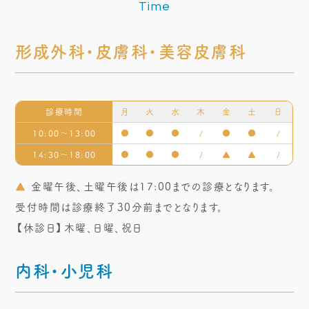
Time
形成外科・皮膚科・美容皮膚科
診療時間
月
火
水
木
金
土
日
10:00～13:00
●
●
●
/
●
●
/
14:30～18:00
●
●
●
/
▲
▲
/
▲
金曜午後、土曜午後は17:00までの診療となります。
受付時間は診療終了30分前までとなります。
【休診日】木曜、日曜、祝日
内科・小児科