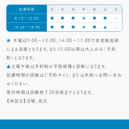
診療時間
月
火
水
木
金
土
日
8:15～12:00
●
●
●
★
●
●
/
15:30～18:00
●
●
●
★
●
▲
/
★
木曜は9:00～12:00、14:00～17:00で非常勤医師
による診察となります。また15:00以降は大人のみ（予約
制）となります。
▲
土曜午後は予約制の予防接種と診察になります。
診療時間の詳細はご予約サイト、または本院へお問い合わ
せください。
受付時間は診療終了30分前までとなります。
【休診日】日曜、祝日