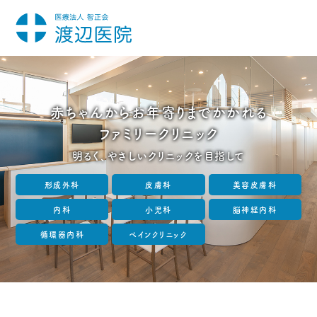
赤ちゃんからお年寄りまでかかれる
ファミリークリニック
明るく、やさしいクリニックを目指して
形成外科
皮膚科
美容皮膚科
内科
小児科
脳神経内科
循環器内科
ペインクリニック