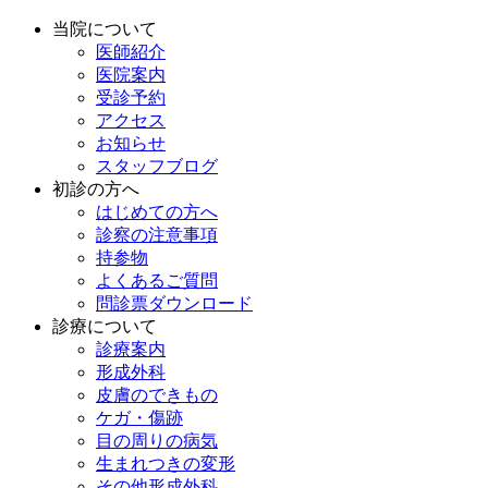
当院について
医師紹介
医院案内
受診予約
アクセス
お知らせ
スタッフブログ
初診の方へ
はじめての方へ
診察の注意事項
持参物
よくあるご質問
問診票ダウンロード
診療について
診療案内
形成外科
皮膚のできもの
ケガ・傷跡
目の周りの病気
生まれつきの変形
その他形成外科