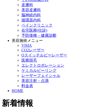
皮膚科
美容皮膚科
脳神経内科
循環器内科
ペインクリニック
在宅医療(往診)
予防接種・健康診断
美容施術メニュー
VISIA
CO2レーザー
Qスイッチルビーレーザー
医療脱毛
エレクトロポレーション
ケミカルピーリング
レーザーフェイシャル
美容注射・点滴
料金表
HOME
新着情報