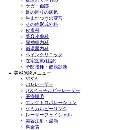
ケガ・傷跡
目の周りの病気
生まれつきの変形
その他形成外科
皮膚科
美容皮膚科
脳神経内科
循環器内科
ペインクリニック
在宅医療(往診)
予防接種・健康診断
美容施術メニュー
VISIA
CO2レーザー
Qスイッチルビーレーザー
医療脱毛
エレクトロポレーション
ケミカルピーリング
レーザーフェイシャル
美容注射・点滴
料金表